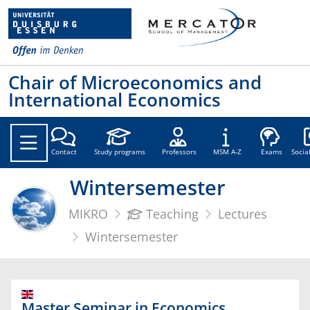
Chair of Microeconomics and
International Economics
Soc
Contact
Study programs
Professors
MSM A-Z
Exams
Socia
Wintersemester
MIKRO
Teaching
Lectures
Wintersemester
Master Seminar in Economics