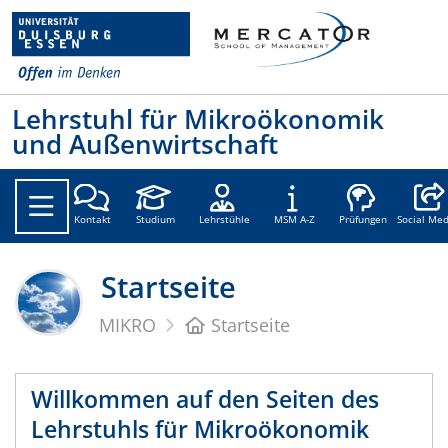
Lehrstuhl für Mikroökonomik
und Außenwirtschaft
Social
Kontakt
Studium
Lehrstühle
MSM A-Z
Prüfungen
Social Med
Startseite
MIKRO
Startseite
Willkommen auf den Seiten des
Lehrstuhls für Mikroökonomik